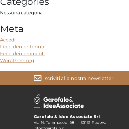
Categories
Nessuna categoria
Meta
Accedi
Feed dei contenuti
Feed dei commenti
WordPress.org
Iscriviti alla nostra newsletter
Per informazioni su come vengono trattati i tuoi dati cons
Garofalo & Idee Associate Srl
Via N. Tommaseo, 68 — 35131 Padova
info@garofalo.it