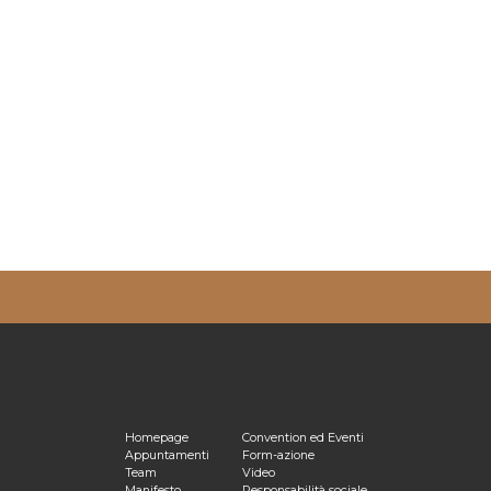
ulta la nostra
Privacy Policy
Homepage
Convention ed Eventi
Appuntamenti
Form-azione
Team
Video
Manifesto
Responsabilità sociale