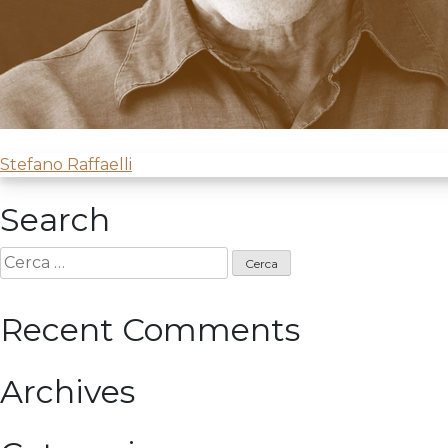
Navigazione
Stefano Raffaelli
articoli
Search
Ricerca
per:
Recent Comments
Archives