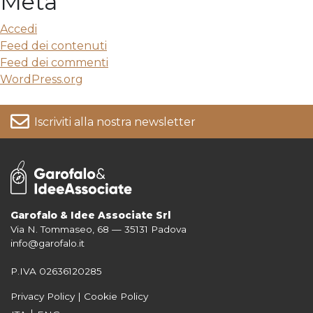
Meta
Accedi
Feed dei contenuti
Feed dei commenti
WordPress.org
Iscriviti alla nostra newsletter
Garofalo & Idee Associate Srl
Via N. Tommaseo, 68 — 35131 Padova
Per informazioni su come vengono trattati i tuoi dati consulta la nostra
info@garofalo.it
Privacy Policy
P.IVA 02636120285
Privacy Policy
|
Cookie Policy