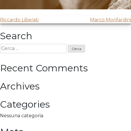
Navigazione
Riccardo Liberati
Marco Monfardini
articoli
Search
Ricerca
per:
Recent Comments
Archives
Categories
Nessuna categoria