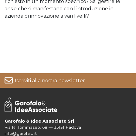
richiesto in un momento specifico? Sai gestire le
ansie che si manifestano con l’introduzione in
azienda di innovazione a vari livelli?
Iscriviti alla nostra newsletter
Garofalo & Idee Associate Srl
Via N. Tommaseo, 68 — 35131 Padova
Per informazioni su come vengono trattati i tuoi dati consulta la nostra
info@garofalo.it
Privacy Policy