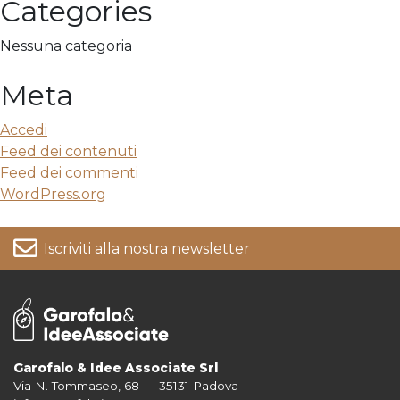
Categories
Nessuna categoria
Meta
Accedi
Feed dei contenuti
Feed dei commenti
WordPress.org
Iscriviti alla nostra newsletter
Garofalo & Idee Associate Srl
Via N. Tommaseo, 68 — 35131 Padova
Per informazioni su come vengono trattati i tuoi dati consulta la nostra