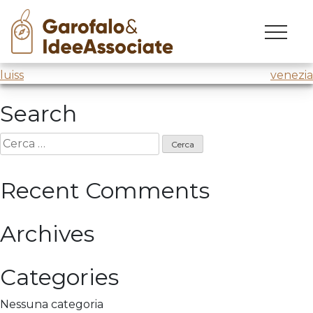
luiss
Skip
to
Laboratorio sulla creatività
@Luiss
content
Navigazione
luiss
venezia
articoli
Search
Ricerca
per:
Recent Comments
Archives
Categories
Nessuna categoria