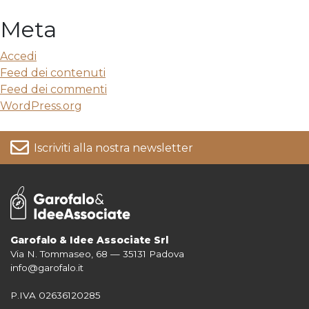
Meta
Accedi
Feed dei contenuti
Feed dei commenti
WordPress.org
Iscriviti alla nostra newsletter
Garofalo & Idee Associate Srl
Via N. Tommaseo, 68 — 35131 Padova
Per informazioni su come vengono trattati i tuoi dati consulta la nostra
info@garofalo.it
Privacy Policy
P.IVA 02636120285