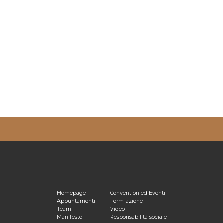
ulta la nostra
Privacy Policy
Homepage
Convention ed Eventi
Appuntamenti
Form-azione
Team
Video
Manifesto
Responsabilità sociale