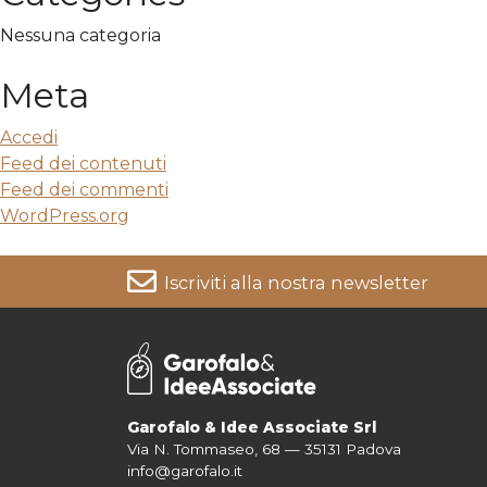
Nessuna categoria
Meta
Accedi
Feed dei contenuti
Feed dei commenti
WordPress.org
Iscriviti alla nostra newsletter
Per informazioni su come vengono trattati i tuoi dati cons
Garofalo & Idee Associate Srl
Via N. Tommaseo, 68 — 35131 Padova
info@garofalo.it