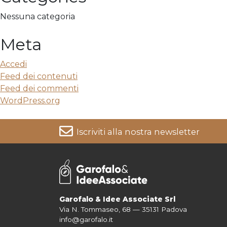
Nessuna categoria
Meta
Accedi
Feed dei contenuti
Feed dei commenti
WordPress.org
Iscriviti alla nostra newsletter
Per informazioni su come vengono trattati i tuoi dati cons
Garofalo & Idee Associate Srl
Via N. Tommaseo, 68 — 35131 Padova
info@garofalo.it