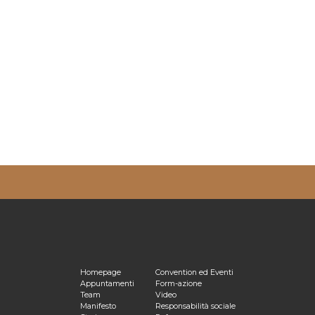
ulta la nostra
Privacy Policy
Homepage
Convention ed Eventi
Appuntamenti
Form-azione
Team
Video
Manifesto
Responsabilità sociale