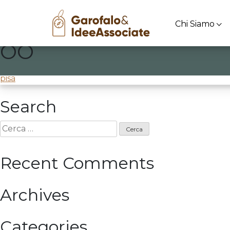
Chi Siamo
OO
Skip
to
Seconda lezione sulla creatività per
@Oriente Occide
content
Navigazione
pisa
articoli
Search
Ricerca
per:
Recent Comments
Archives
Categories