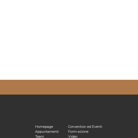
ulta la nostra
Privacy Policy
Homepage
Convention ed Eventi
Appuntamenti
Form-azione
Team
Video