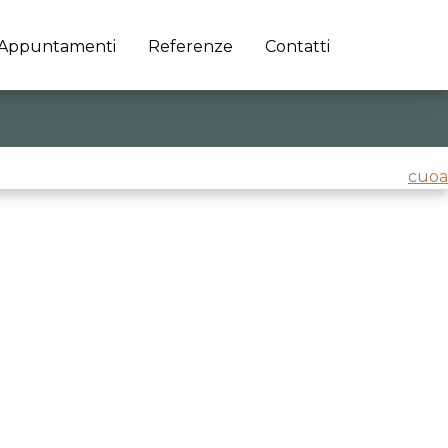
Appuntamenti
Referenze
Contatti
 Galileo, Padova e la cultura?
@Confindustria Veneto
cuoa