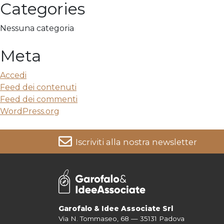
Categories
Nessuna categoria
Meta
Accedi
Feed dei contenuti
Feed dei commenti
WordPress.org
Iscriviti alla nostra newsletter
Per informazioni su come vengono trattati i tuoi dati cons
Garofalo & Idee Associate Srl
Via N. Tommaseo, 68 — 35131 Padova