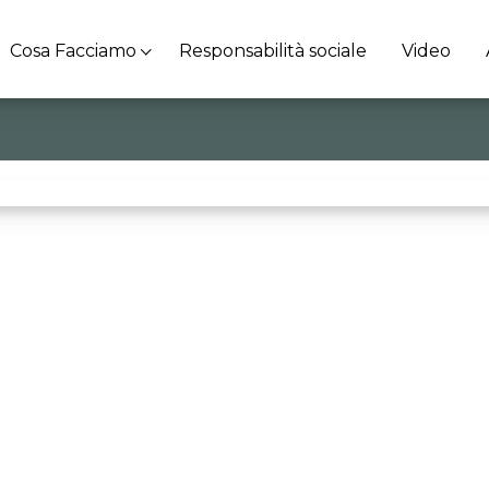
Cosa Facciamo
Responsabilità sociale
Video
 bisogno di eroi” Cosa c’entra la sostenibilità con Brecht,