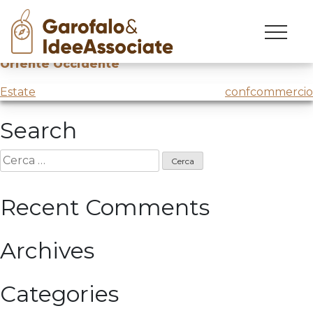
OO
Skip
to
Spettacolo “Inaspettate connessioni”
@Festival
content
Oriente Occidente
Navigazione
Estate
confcommercio
articoli
Search
Ricerca
per:
Recent Comments
Archives
Categories