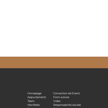
ulta la nostra
Privacy Policy
Homepage
Convention ed Eventi
Appuntamenti
Form-azione
Team
Video
Manifesto
Responsabilità sociale