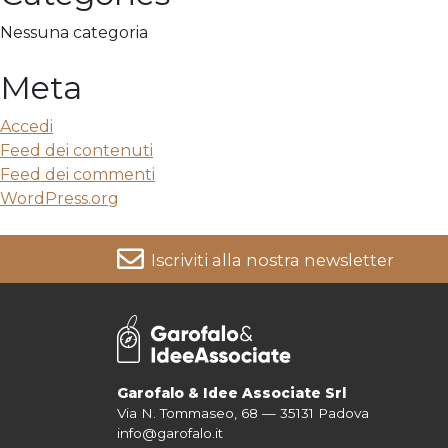
Nessuna categoria
Meta
Accedi
Feed dei contenuti
Feed dei commenti
WordPress.org
Iscriviti alla nostra newsletter
Per informazioni su come vengono trattati i tuoi dati cons
Garofalo & Idee Associate Srl
Via N. Tommaseo, 68 — 35131 Padova
info@garofalo.it