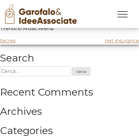
farinetti
Skip
to
Dibattito con
Farinetti
@
Confcommercio
alla
content
Trentino Music Arena
Navigazione
tecres
net insurance
articoli
Search
Ricerca
per:
Recent Comments
Archives
Categories