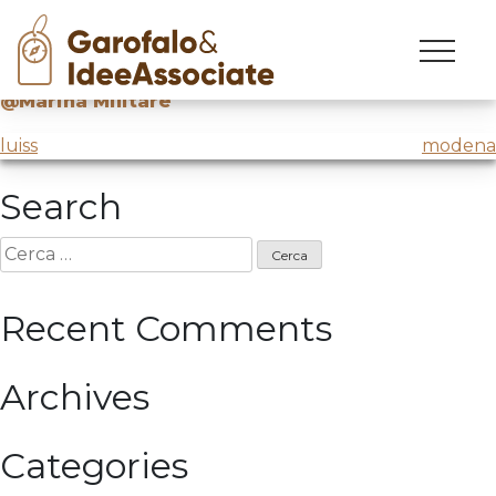
marina
Skip
to
Laboratorio sulla creatività e l’ innovazione per
content
@Marina Militare
Navigazione
luiss
modena
articoli
Search
Ricerca
per:
Recent Comments
Archives
Categories