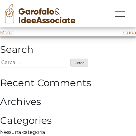
Intellera 9 e 10
Skip
to
Intellera
@
Comune di Milano
/Mod. 9 e 10
content
Navigazione
Made
Cuoa
articoli
Search
Ricerca
per:
Recent Comments
Archives
Categories
Nessuna categoria