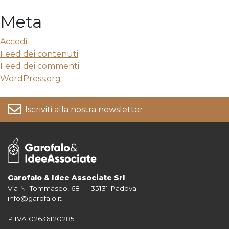
Meta
Accedi
Feed dei contenuti
Feed dei commenti
WordPress.org
Iscriviti alla nostra newsletter
Garofalo & Idee Associate Srl
Via N. Tommaseo, 68 — 35131 Padova
Per informazioni su come vengono trattati i tuoi dati consulta la nostra
info@garofalo.it
Privacy Policy
P.IVA 02636120285