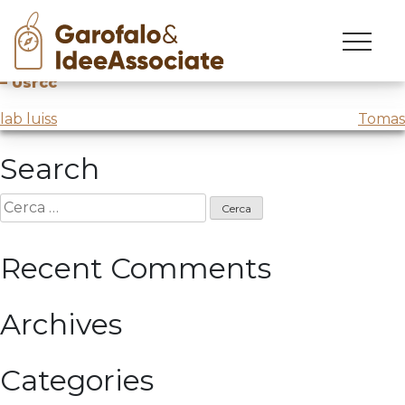
in contatto
Skip
to
Seminario: Gestire una società pubblica
@In-Contatto
content
– Usrcc
Navigazione
lab luiss
Tomas
articoli
Search
Ricerca
per:
Recent Comments
Archives
Categories