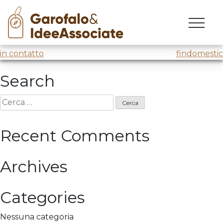
Tomas
Skip
to
“Tomas e noi”
@Trento Film Festival
@SAT
content
Navigazione
in contatto
findomestic
articoli
Search
Ricerca
per:
Recent Comments
Archives
Categories
Nessuna categoria