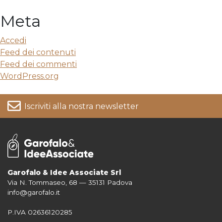
Meta
Accedi
Feed dei contenuti
Feed dei commenti
WordPress.org
Iscriviti alla nostra newsletter
Garofalo & Idee Associate Srl
Via N. Tommaseo, 68 — 35131 Padova
Per informazioni su come vengono trattati i tuoi dati consulta la nostra
info@garofalo.it
Privacy Policy
P.IVA 02636120285