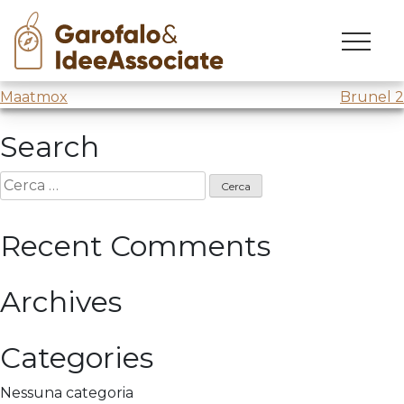
Confindustria Trento
Skip
to
Una certa idea di futuro @
Confindustria Trento
content
Navigazione
Maatmox
Brunel 2
articoli
Search
Ricerca
per:
Recent Comments
Archives
Categories
Nessuna categoria