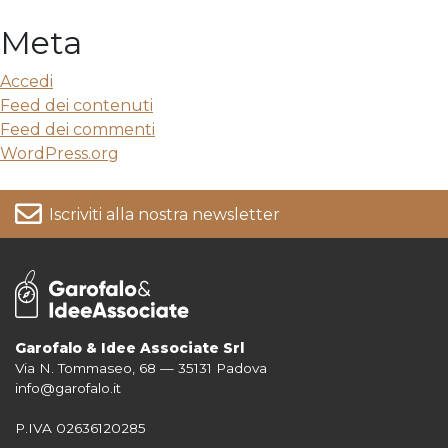
Meta
Accedi
Feed dei contenuti
Feed dei commenti
WordPress.org
Iscriviti alla nostra newsletter
Garofalo & Idee Associate Srl
Via N. Tommaseo, 68 — 35131 Padova
Per informazioni su come vengono trattati i tuoi dati consulta la nostra
info@garofalo.it
Privacy Policy
P.IVA 02636120285