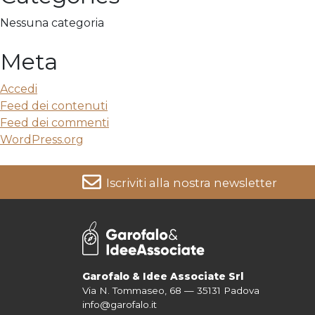
Nessuna categoria
Meta
Accedi
Feed dei contenuti
Feed dei commenti
WordPress.org
Iscriviti alla nostra newsletter
Per informazioni su come vengono trattati i tuoi dati cons
Garofalo & Idee Associate Srl
Via N. Tommaseo, 68 — 35131 Padova
info@garofalo.it