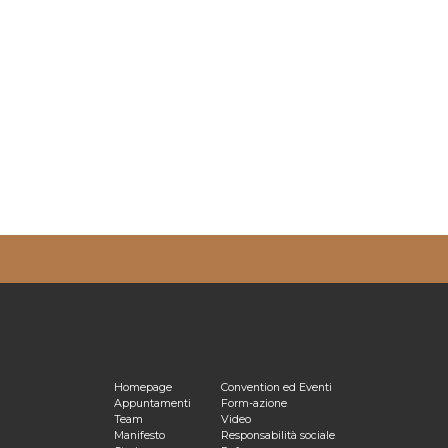
ulta la nostra
Privacy Policy
Homepage
Convention ed Eventi
Appuntamenti
Form-azione
Team
Video
Manifesto
Responsabilità sociale