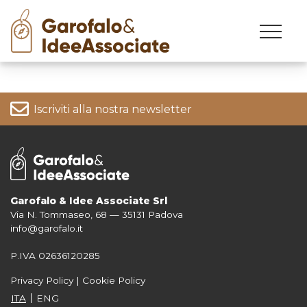
Skip
to
content
Iscriviti alla nostra newsletter
Garofalo & Idee Associate Srl
Via N. Tommaseo, 68 — 35131 Padova
Per informazioni su come vengono trattati i tuoi dati consulta la nostra
info@garofalo.it
Privacy Policy
P.IVA 02636120285
Privacy Policy
|
Cookie Policy
ITA
ENG