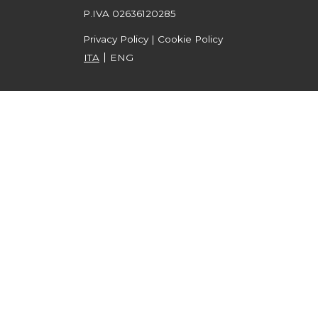
P.IVA 02636120285
Privacy Policy
|
Cookie Policy
ITA
ENG