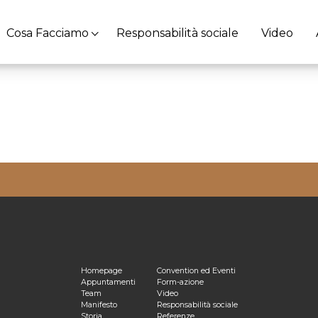
Cosa Facciamo
Responsabilità sociale
Video
ulta la nostra
Privacy Policy
Homepage
Convention ed Eventi
Appuntamenti
Form-azione
Team
Video
Manifesto
Responsabilità sociale
Storia
Referenze