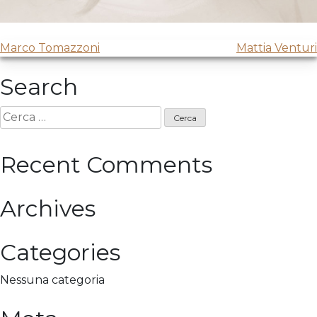
Navigazione
Marco Tomazzoni
Mattia Venturi
articoli
Search
Ricerca
per:
Recent Comments
Archives
Categories
Nessuna categoria