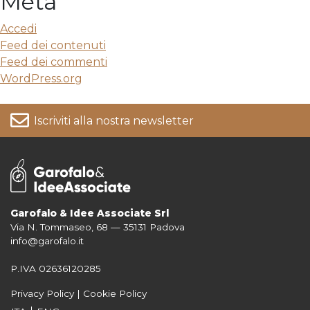
Meta
Accedi
Feed dei contenuti
Feed dei commenti
WordPress.org
Iscriviti alla nostra newsletter
Garofalo & Idee Associate Srl
Via N. Tommaseo, 68 — 35131 Padova
Per informazioni su come vengono trattati i tuoi dati consulta la nostra
info@garofalo.it
Privacy Policy
P.IVA 02636120285
Privacy Policy
|
Cookie Policy