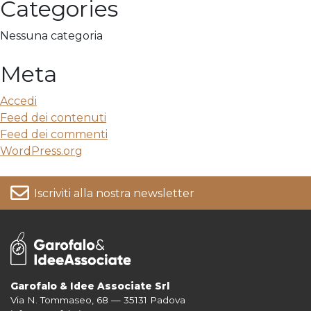
Categories
Nessuna categoria
Meta
Accedi
Feed dei contenuti
Feed dei commenti
WordPress.org
Iscriviti alla nostra newsletter
Garofalo & Idee Associate Srl
Via N. Tommaseo, 68 — 35131 Padova
Per informazioni su come vengono trattati i tuoi dati consulta la nostra