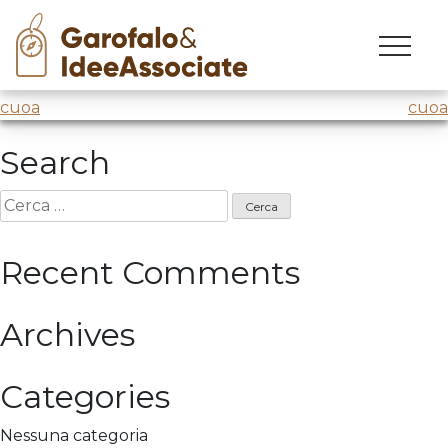
univr
Skip
to
Prima lezione
@Università di Verona
su innovazione
content
Navigazione
cuoa
cuoa
articoli
Search
Ricerca
per:
Recent Comments
Archives
Categories
Nessuna categoria