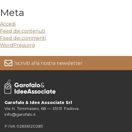
Meta
Accedi
Feed dei contenuti
Feed dei commenti
WordPress.org
Iscriviti alla nostra newsletter
Garofalo & Idee Associate Srl
Via N. Tommaseo, 68 — 35131 Padova
Per informazioni su come vengono trattati i tuoi dati consulta la nostra
info@garofalo.it
Privacy Policy
P.IVA 02636120285