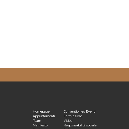
ulta la nostra
Privacy Policy
Homepage
Convention ed Eventi
Appuntamenti
Form-azione
Team
Video
Manifesto
Responsabilità sociale