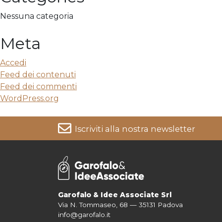
Nessuna categoria
Meta
Accedi
Feed dei contenuti
Feed dei commenti
WordPress.org
Iscriviti alla nostra newsletter
Per informazioni su come vengono trattati i tuoi dati cons
Garofalo & Idee Associate Srl
Via N. Tommaseo, 68 — 35131 Padova
info@garofalo.it