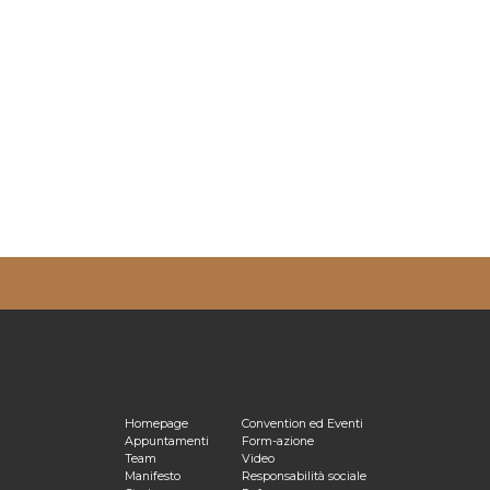
ulta la nostra
Privacy Policy
Homepage
Convention ed Eventi
Appuntamenti
Form-azione
Team
Video
Manifesto
Responsabilità sociale