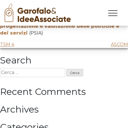
PISIA
Skip
to
Lezione presso UNIPD per
Master Innovazione,
content
progettazione e valutazione delle politiche e
dei servizi
(PSIA)
Navigazione
TSM 4
ASCOM
articoli
Search
Ricerca
per:
Recent Comments
Archives
Categories