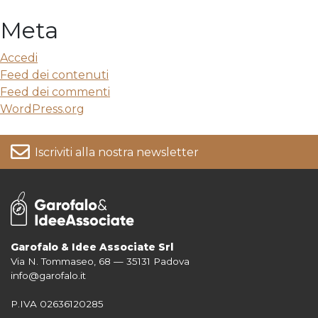
Meta
Accedi
Feed dei contenuti
Feed dei commenti
WordPress.org
Iscriviti alla nostra newsletter
Garofalo & Idee Associate Srl
Via N. Tommaseo, 68 — 35131 Padova
Per informazioni su come vengono trattati i tuoi dati consulta la nostra
info@garofalo.it
Privacy Policy
P.IVA 02636120285