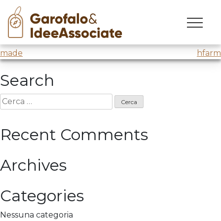
marina
Skip
to
Lezione sull’innovazione
@Marina Militare
content
Navigazione
made
hfarm
articoli
Search
Ricerca
per:
Recent Comments
Archives
Categories
Nessuna categoria