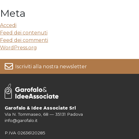
Meta
Accedi
Feed dei contenuti
Feed dei commenti
WordPress.org
Iscriviti alla nostra newsletter
Garofalo & Idee Associate Srl
Via N. Tommaseo, 68 — 35131 Padova
Per informazioni su come vengono trattati i tuoi dati consulta la nostra
info@garofalo.it
Privacy Policy
P.IVA 02636120285