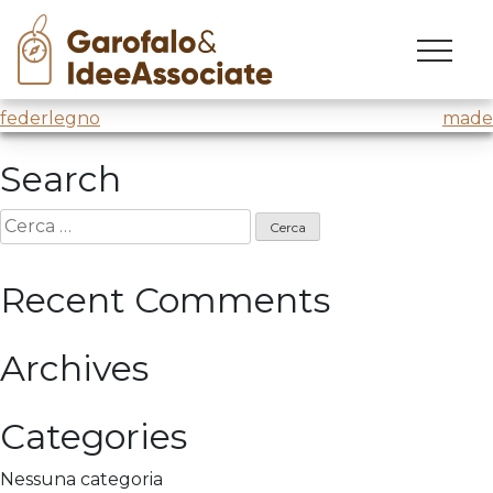
made
Skip
to
Master Made
@H-Farm
content
Navigazione
federlegno
made
articoli
Search
Ricerca
per:
Recent Comments
Archives
Categories
Nessuna categoria