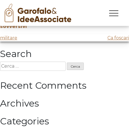
kotza
Skip
to
Testimonianza su innovazione
@Imprenditori
content
sovversivi
Navigazione
militare
Ca foscari
articoli
Search
Ricerca
per:
Recent Comments
Archives
Categories