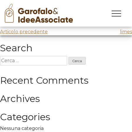
h farm
Skip
to
Graduation Day
@H- Farm
content
Navigazione
Articolo precedente
limes
articoli
Search
Ricerca
per:
Recent Comments
Archives
Categories
Nessuna categoria