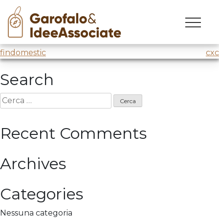
gipro
Skip
to
Festa d’estate
@Gipro
content
Navigazione
findomestic
cxc
articoli
Search
Ricerca
per:
Recent Comments
Archives
Categories
Nessuna categoria