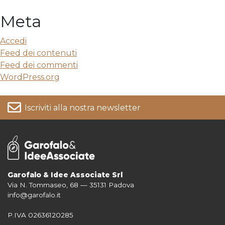
Meta
Accedi
Feed dei contenuti
Feed dei commenti
WordPress.org
Iscriviti alla nostra newsletter
Garofalo & Idee Associate Srl
Via N. Tommaseo, 68 — 35131 Padova
Per informazioni su come vengono trattati i tuoi dati consulta la nostra
info@garofalo.it
Privacy Policy
P.IVA 02636120285