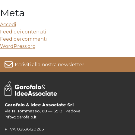
Meta
Accedi
Feed dei contenuti
Feed dei commenti
WordPress.org
Iscriviti alla nostra newsletter
Garofalo & Idee Associate Srl
Via N. Tommaseo, 68 — 35131 Padova
Per informazioni su come vengono trattati i tuoi dati consulta la nostra
info@garofalo.it
Privacy Policy
P.IVA 02636120285