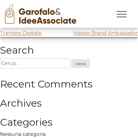
Giornalisti Otranto
Skip
to
Speaker al
Festival
Giornalisti del Mediterraneo
content
Navigazione
Trentino Digitale
Master Brand Ambassador
articoli
Search
Ricerca
per:
Recent Comments
Archives
Categories
Nessuna categoria