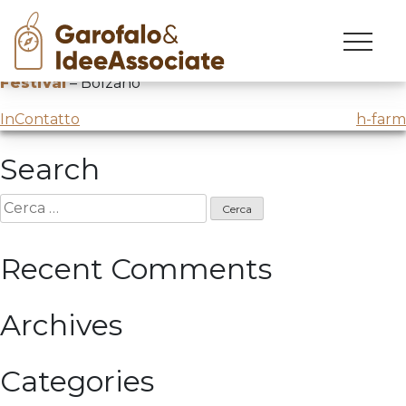
filmfestival
Skip
to
“Come innovare in modo sostenibile”
@Trento Film
content
Festival
– Bolzano
Navigazione
InContatto
h-farm
articoli
Search
Ricerca
per:
Recent Comments
Archives
Categories