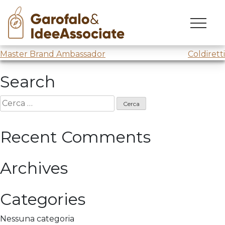
Film Festival
Skip
to
Work in progress meeting per il
Trento Film Festival
content
Navigazione
Master Brand Ambassador
Coldiretti
articoli
Search
Ricerca
per:
Recent Comments
Archives
Categories
Nessuna categoria