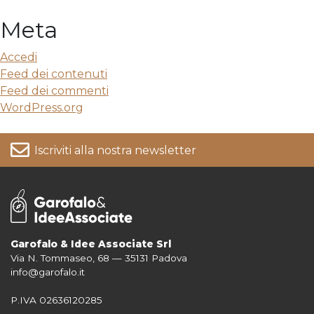
Meta
Accedi
Feed dei contenuti
Feed dei commenti
WordPress.org
Iscriviti alla nostra newsletter
Garofalo & Idee Associate Srl
Via N. Tommaseo, 68 — 35131 Padova
Per informazioni su come vengono trattati i tuoi dati consulta la nostra
info@garofalo.it
Privacy Policy
P.IVA 02636120285