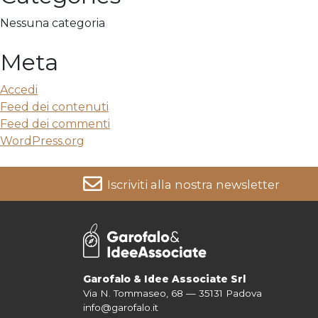
Nessuna categoria
Meta
Accedi
Feed dei contenuti
Feed dei commenti
WordPress.org
Iscriviti alla nostra newsletter
Per informazioni su come vengono trattati i tuoi dati cons
Garofalo & Idee Associate Srl
Via N. Tommaseo, 68 — 35131 Padova
info@garofalo.it