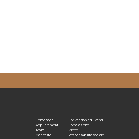
ulta la nostra
Privacy Policy
Homepage
Convention ed Eventi
Appuntamenti
Form-azione
Team
Video
Manifesto
Responsabilità sociale