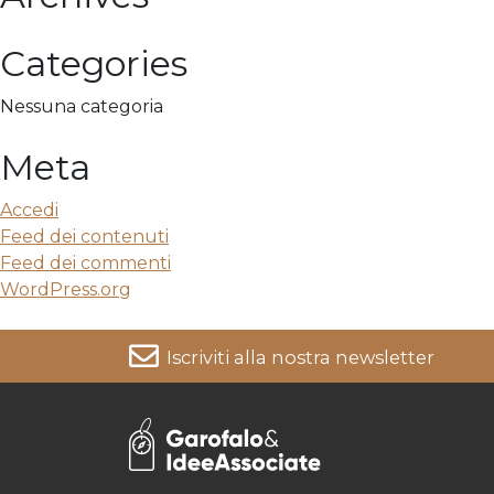
Categories
Nessuna categoria
Meta
Accedi
Feed dei contenuti
Feed dei commenti
WordPress.org
Iscriviti alla nostra newsletter
Per informazioni su come vengono trattati i tuoi dati cons