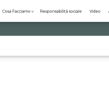
Cosa Facciamo
Responsabilità sociale
Video
t
“Oggi come ieri. Per costruire il futuro ghe vol el sora