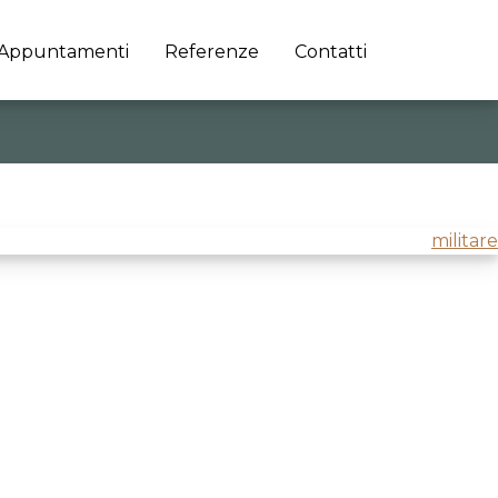
Appuntamenti
Referenze
Contatti
manego” con Daniele Marini, Dario Divico e Leopoldo
militare