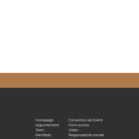
ulta la nostra
Privacy Policy
Homepage
Convention ed Eventi
Appuntamenti
Form-azione
Team
Video
Manifesto
Responsabilità sociale