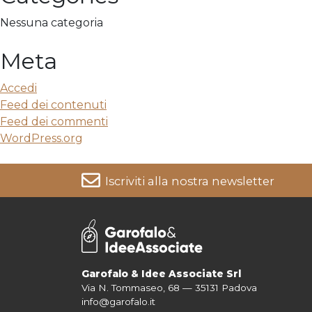
Nessuna categoria
Meta
Accedi
Feed dei contenuti
Feed dei commenti
WordPress.org
Iscriviti alla nostra newsletter
Per informazioni su come vengono trattati i tuoi dati cons
Garofalo & Idee Associate Srl
Via N. Tommaseo, 68 — 35131 Padova
info@garofalo.it