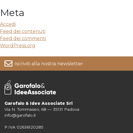
Meta
Accedi
Feed dei contenuti
Feed dei commenti
WordPress.org
Iscriviti alla nostra newsletter
Garofalo & Idee Associate Srl
Via N. Tommaseo, 68 — 35131 Padova
Per informazioni su come vengono trattati i tuoi dati consulta la nostra
info@garofalo.it
Privacy Policy
P.IVA 02636120285