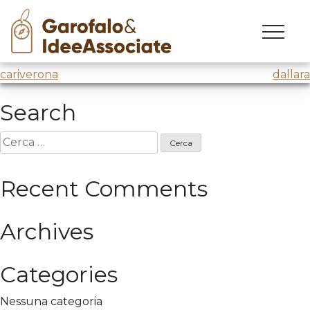
cuoa
Skip
to
Laboratorio
@Cuoa
Job Leader HR
content
Navigazione
cariverona
dallara
articoli
Search
Ricerca
per:
Recent Comments
Archives
Categories
Nessuna categoria