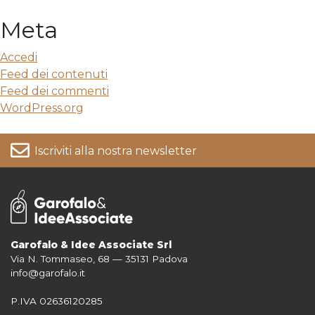
Meta
Accedi
Feed dei contenuti
Feed dei commenti
WordPress.org
Iscriviti alla nostra newsletter
Garofalo & Idee Associate Srl
Via N. Tommaseo, 68 — 35131 Padova
Per informazioni su come vengono trattati i tuoi dati consulta la nostra
info@garofalo.it
Privacy Policy
P.IVA 02636120285