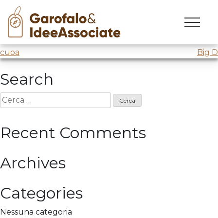
cuoa
Skip
to
Incontro “Zero Gravity Thinkers”
@CUOA
content
Navigazione
cuoa
Big D
articoli
Search
Ricerca
per:
Recent Comments
Archives
Categories
Nessuna categoria