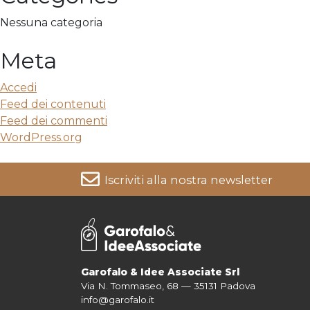
Nessuna categoria
Meta
Accedi
Feed dei contenuti
Feed dei commenti
WordPress.org
Iscriviti alla nostra newsletter
Per informazioni su come vengono trattati i tuoi dati cons
Garofalo & Idee Associate Srl
Via N. Tommaseo, 68 — 35131 Padova
info@garofalo.it