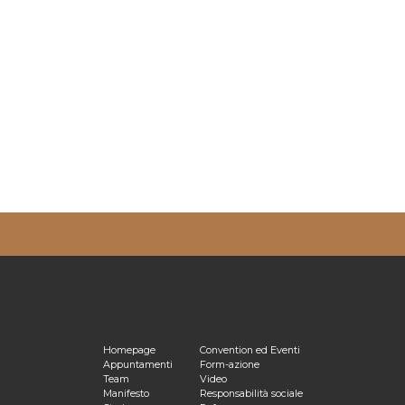
ulta la nostra
Privacy Policy
Homepage
Convention ed Eventi
Appuntamenti
Form-azione
Team
Video
Manifesto
Responsabilità sociale