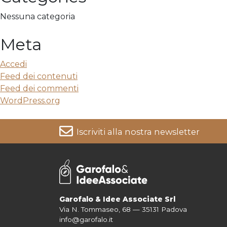
Nessuna categoria
Meta
Accedi
Feed dei contenuti
Feed dei commenti
WordPress.org
Iscriviti alla nostra newsletter
Per informazioni su come vengono trattati i tuoi dati cons
Garofalo & Idee Associate Srl
Via N. Tommaseo, 68 — 35131 Padova
info@garofalo.it