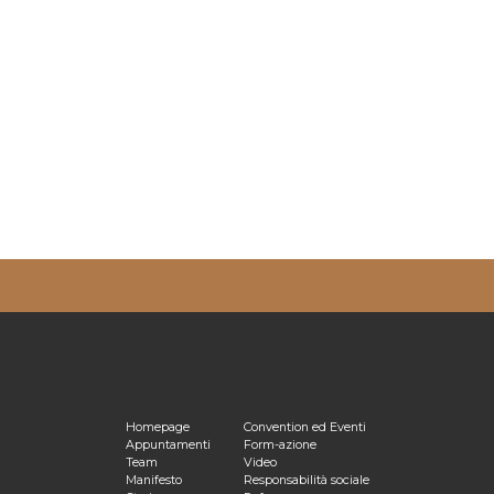
ulta la nostra
Privacy Policy
Homepage
Convention ed Eventi
Appuntamenti
Form-azione
Team
Video
Manifesto
Responsabilità sociale