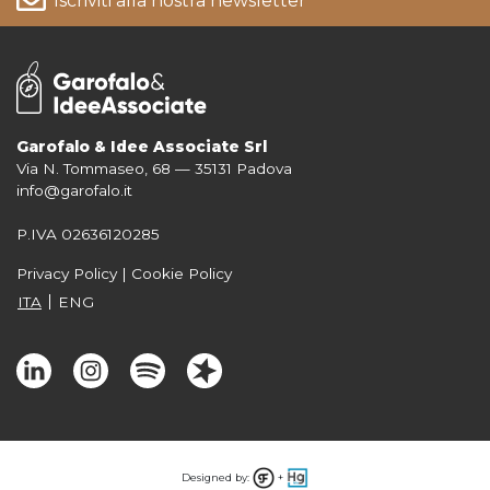
Iscriviti alla nostra newsletter
Garofalo & Idee Associate Srl
Via N. Tommaseo, 68 — 35131 Padova
Per informazioni su come vengono trattati i tuoi dati consulta la nostra
info@garofalo.it
Privacy Policy
P.IVA 02636120285
Privacy Policy
|
Cookie Policy
ITA
ENG
Designed by:
+