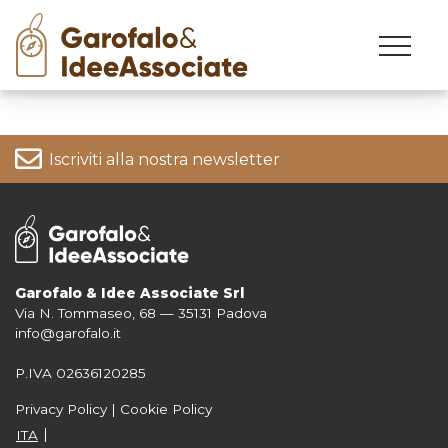
Skip
to
content
Iscriviti alla nostra newsletter
Garofalo & Idee Associate Srl
Via N. Tommaseo, 68 — 35131 Padova
Per informazioni su come vengono trattati i tuoi dati consulta la nostra
info@garofalo.it
Privacy Policy
P.IVA 02636120285
Privacy Policy
|
Cookie Policy
ITA