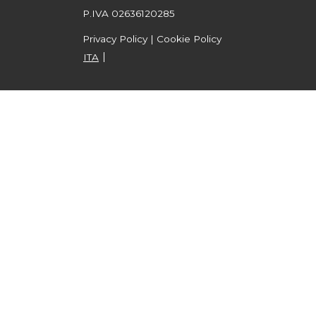
P.IVA 02636120285
Privacy Policy
|
Cookie Policy
ITA