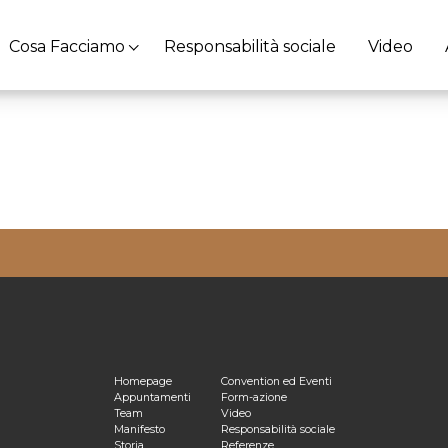
Cosa Facciamo
Responsabilità sociale
Video
ulta la nostra
Privacy Policy
Homepage
Convention ed Eventi
Appuntamenti
Form-azione
Team
Video
Manifesto
Responsabilità sociale
Storia
Referenze