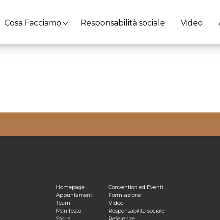
Cosa Facciamo
Responsabilità sociale
Video
ulta la nostra
Privacy Policy
Homepage
Convention ed Eventi
Appuntamenti
Form-azione
Team
Video
Manifesto
Responsabilità sociale
Storia
Referenze