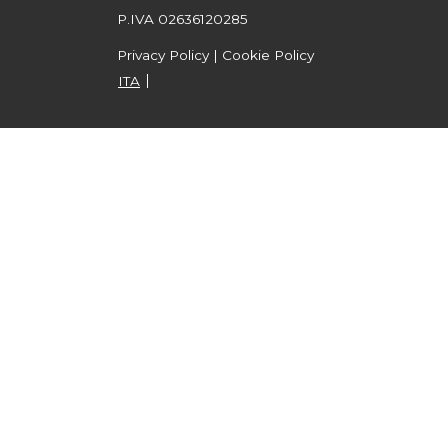
P.IVA 02636120285
Privacy Policy
|
Cookie Policy
ITA