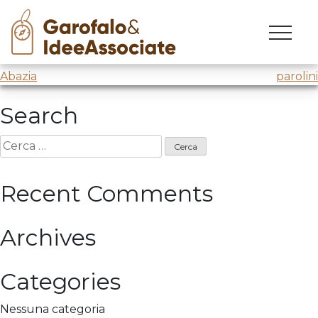
marina militare
Skip
to
Lecture presso
Marina Militare
content
Navigazione
Abazia
parolini
articoli
Search
Ricerca
per:
Recent Comments
Archives
Categories
Nessuna categoria