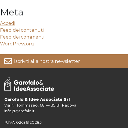
Meta
Accedi
Feed dei contenuti
Feed dei commenti
WordPress.org
Iscriviti alla nostra newsletter
Garofalo & Idee Associate Srl
Via N. Tommaseo, 68 — 35131 Padova
Per informazioni su come vengono trattati i tuoi dati consulta la nostra
info@garofalo.it
Privacy Policy
P.IVA 02636120285