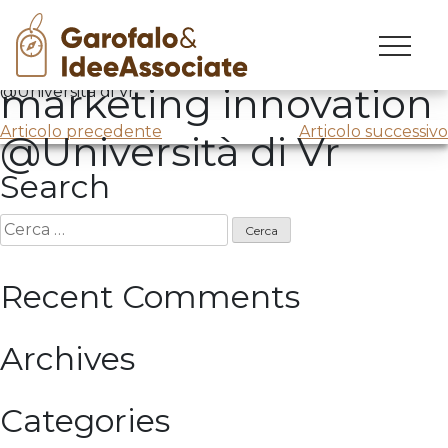
Corso di creatività e
Skip
to
Corso di creatività e marketing innovation
marketing innovation
content
@Università di Vr
Navigazione
Articolo precedente
Articolo successivo
@Università di Vr
articoli
Search
Ricerca
per:
Recent Comments
Archives
Categories