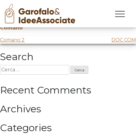
Comano 3
Skip
to
Scenari futuri del Turismo #3: webinar per
Terme di
content
Comano
Navigazione
Comano 2
DOC COM
articoli
Search
Ricerca
per:
Recent Comments
Archives
Categories