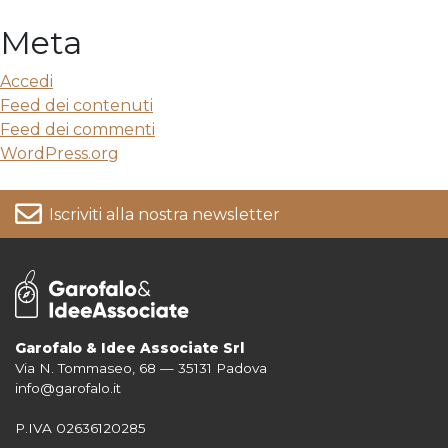
Meta
Accedi
Feed dei contenuti
Feed dei commenti
WordPress.org
Iscriviti alla nostra newsletter
Garofalo & Idee Associate Srl
Via N. Tommaseo, 68 — 35131 Padova
Per informazioni su come vengono trattati i tuoi dati consulta la nostra
info@garofalo.it
Privacy Policy
P.IVA 02636120285