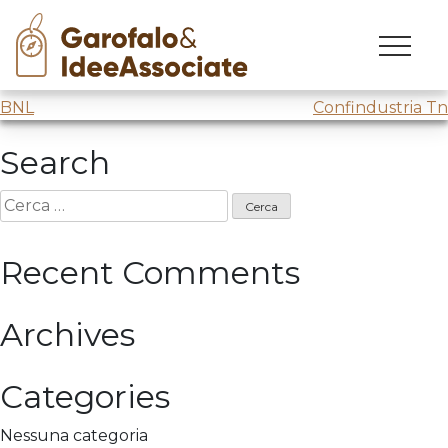
BNL
Skip
to
Design Thinking @
BNL
content
Navigazione
BNL
Confindustria Tn
articoli
Search
Ricerca
per:
Recent Comments
Archives
Categories
Nessuna categoria