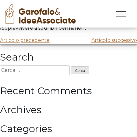
Skip
to
Intervento @
Assemblea Manageritalia
content
/Sopravvivere a squilibri permanenti
Navigazione
Articolo precedente
Articolo successivo
articoli
Search
Ricerca
per:
Recent Comments
Archives
Categories