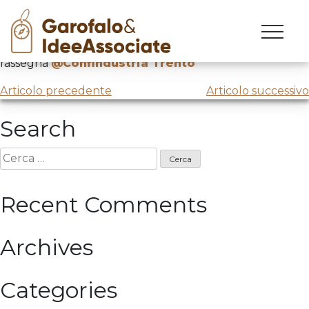
Skip
to
Una certa idea di futuro
, terzo incontro della
content
rassegna
@Confindustria Trento
Navigazione
Articolo precedente
Articolo successivo
articoli
Search
Ricerca
per:
Recent Comments
Archives
Categories